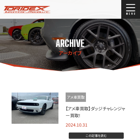
ブログ
Blog
ARCHIVE
ストックリスト
Stock list
アーカイブ
買取
Trade In
店舗紹介
Shop Info.
アメ車買取
【アメ車買取】ダッジチャレンジャ
ー買取！
2024.10.31
この記事を読む