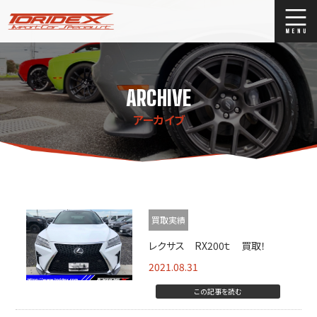
ブログ
Blog
ARCHIVE
ストックリスト
Stock list
アーカイブ
買取
Trade In
店舗紹介
Shop Info.
買取実績
レクサス RX200ｔ 買取！
2021.08.31
この記事を読む