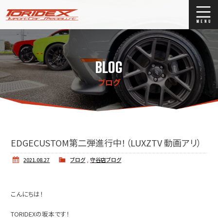
ブログ
Blog
BLOG
ストックリスト
Stock list
ブログ
買取
Trade In
店舗紹介
Shop Info.
EDGECUSTOM第二弾進行中！（LUXZTV 動画アリ）
2021.08.27
ブログ
,
守谷店ブログ
こんにちは！
TORIDEXの坂本です！