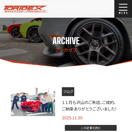
ブログ
Blog
ARCHIVE
ストックリスト
Stock list
アーカイブ
買取
Trade In
店舗紹介
Shop Info.
ブログ
１１月も沢山のご来店、ご成約、
ご納車ありがとうございました！
2025.11.30
この記事を読む