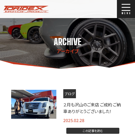
ブログ
Blog
ARCHIVE
ストックリスト
Stock list
アーカイブ
買取
Trade In
店舗紹介
Shop Info.
ブログ
２月も沢山のご来店 ご成約 ご納
車ありがとうございました！
2025.02.28
この記事を読む