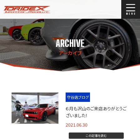
ブログ
Blog
ARCHIVE
ストックリスト
Stock list
アーカイブ
買取
Trade In
店舗紹介
Shop Info.
守谷店ブログ
６月も沢山のご来店ありがとうご
ざいました！
2021.06.30
この記事を読む