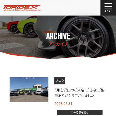
ブログ
Blog
ARCHIVE
ストックリスト
Stock list
アーカイブ
買取
Trade In
店舗紹介
Shop Info.
ブログ
5月も沢山のご来店,ご成約、ご納
車ありがとうございました！
2026.05.31
この記事を読む