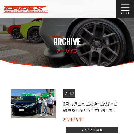
ブログ
Blog
ARCHIVE
ストックリスト
Stock list
アーカイブ
買取
Trade In
店舗紹介
Shop Info.
ブログ
6月も沢山のご来店・ご成約・ご
納車ありがとうございました！
2024.06.30
この記事を読む