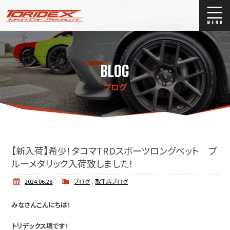
ブログ
Blog
BLOG
ストックリスト
Stock list
ブログ
買取
Trade In
店舗紹介
Shop Info.
【新入荷】希少！タコマTRDスポーツロングベット ブ
ルーメタリック入荷致しました！
2024.06.28
ブログ
,
取手店ブログ
みなさんこんにちは！
トリデックス塙です！