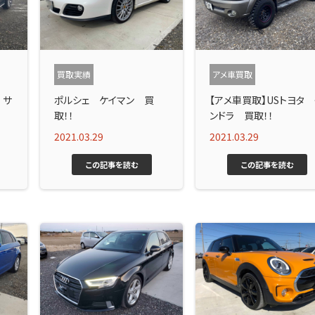
買取実績
アメ車買取
 サ
ポルシェ ケイマン 買
【アメ車買取】USトヨタ 
取！！
ンドラ 買取！！
2021.03.29
2021.03.29
この記事を読む
この記事を読む