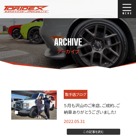
ブログ
Blog
ARCHIVE
ストックリスト
Stock list
アーカイブ
買取
Trade In
店舗紹介
Shop Info.
取手店ブログ
５月も沢山のご来店、ご成約、ご
納車ありがとうございました！
2022.05.31
この記事を読む