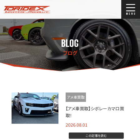
ブログ
Blog
BLOG
ストックリスト
Stock list
ブログ
買取
Trade In
店舗紹介
Shop Info.
アメ車買取
【アメ車買取】シボレーカマロ買
取！
2026.08.01
この記事を読む