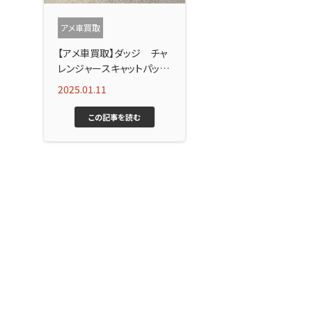
アメ車買取
【アメ車買取】ダッジ チャ
レンジャースキャットパック
シェイカー買取！
2025.01.11
この記事を読む