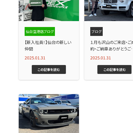
仙台空港店ブログ
ブログ
【新入社員！】仙台の新しい
１月も沢山のご来店・ご
仲間
約・ご納車ありがとうご
ました！
2025.01.31
2025.01.31
この記事を読む
この記事を読む