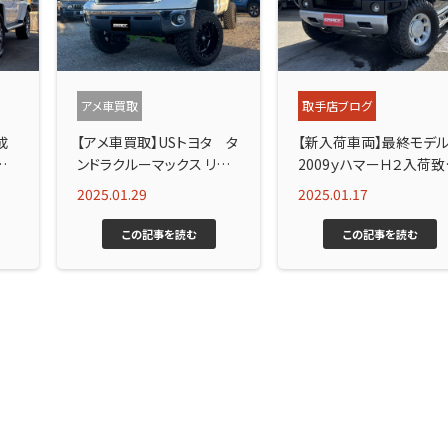
アメ車買取
取手店ブログ
成
【アメ車買取】USトヨタ タ
【新入荷車両】最終モデル
ざい
ンドラクルーマックス リフト
2009ｙハマーＨ２入荷致
アップカスタム買取！
ました！
2025.01.29
2025.01.17
この記事を読む
この記事を読む