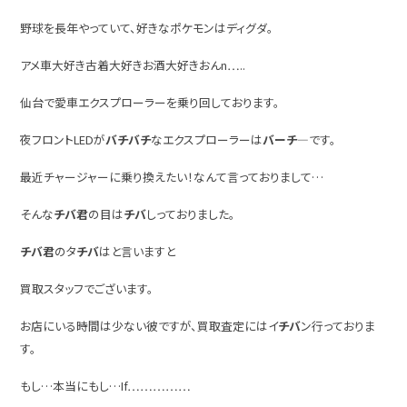
野球を長年やっていて、好きなポケモンはディグダ。
アメ車大好き古着大好きお酒大好きおんn…..
仙台で愛車エクスプローラーを乗り回しております。
夜フロントLEDが
バチバチ
なエクスプローラーは
バーチ―
です。
最近チャージャーに乗り換えたい！なんて言っておりまして…
そんな
チバ君
の目は
チバ
しっておりました。
チバ君
のタ
チバ
はと言いますと
買取スタッフでございます。
お店にいる時間は少ない彼ですが、買取査定にはイ
チバ
ン行っておりま
す。
もし…本当にもし…If……………