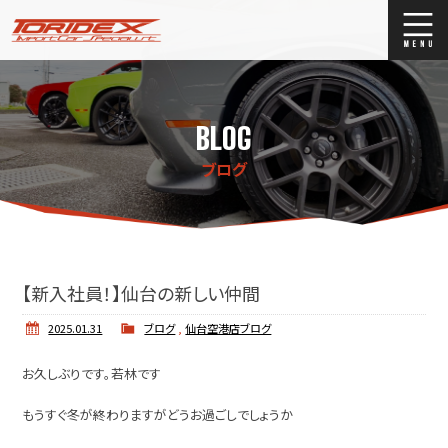
ブログ
Blog
BLOG
ストックリスト
Stock list
ブログ
買取
Trade In
店舗紹介
Shop Info.
【新入社員！】仙台の新しい仲間
2025.01.31
ブログ
,
仙台空港店ブログ
お久しぶりです。若林です
もうすぐ冬が終わりますがどうお過ごしでしょうか