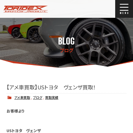
ブログ
Blog
BLOG
ストックリスト
Stock list
ブログ
買取
Trade In
店舗紹介
Shop Info.
【アメ車買取】USトヨタ ヴェンザ買取！
アメ車買取
,
ブログ
,
買取実績
お客様より
USトヨタ ヴェンザ