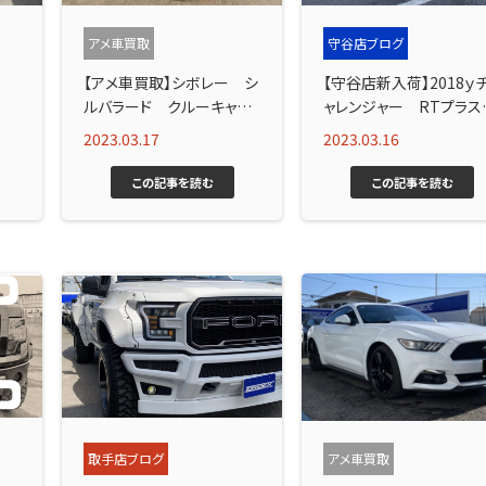
アメ車買取
守谷店ブログ
【アメ車買取】シボレー シ
【守谷店新入荷】2018ｙ
V
ルバラード クルーキャ
ャレンジャー RTプラス
ブ ！
ご紹介！
2023.03.17
2023.03.16
この記事を読む
この記事を読む
取手店ブログ
アメ車買取