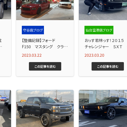
守谷店ブログ
仙台空港店ブログ
成
【整備記録】フォード
おっす若林っす！２０１
ざい
F150 マスタング クライ
チャレンジャー ＳＸＴ 
スラー300 整備中！
ラス 入庫入庫入庫入
2023.03.22
2023.03.20
庫！！！！
この記事を読む
この記事を読む