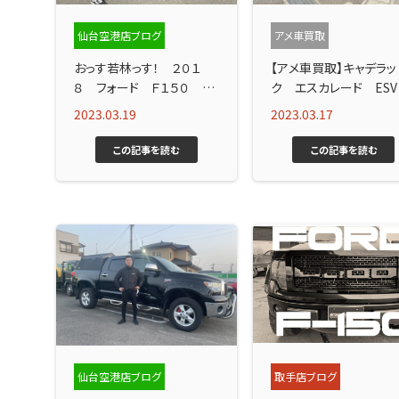
仙台空港店ブログ
アメ車買取
おっす若林っす！ ２０１
【アメ車買取】キャデラッ
８ フォード Ｆ１５０ FX
ク エスカレード ES
４入庫！！
2023.03.19
2023.03.17
この記事を読む
この記事を読む
仙台空港店ブログ
取手店ブログ