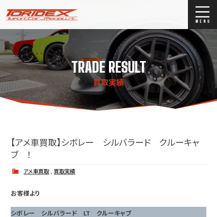
ブログ
Blog
TRADE RESULT
ストックリスト
Stock list
買取実績
買取
Trade In
店舗紹介
Shop Info.
【アメ車買取】シボレー シルバラード クルーキャ
ブ ！
アメ車買取
,
買取実績
お客様より
シボレー シルバラード LT クルーキャブ