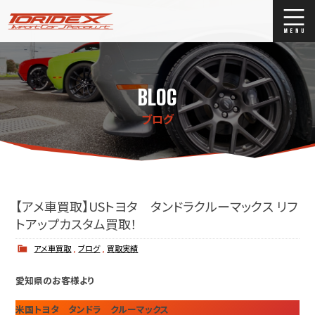
ブログ
Blog
BLOG
ストックリスト
Stock list
ブログ
買取
Trade In
店舗紹介
Shop Info.
【アメ車買取】USトヨタ タンドラクルーマックス リフ
トアップカスタム買取！
アメ車買取
,
ブログ
,
買取実績
愛知県のお客様より
米国トヨタ タンドラ クルーマックス