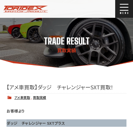
ブログ
Blog
TRADE RESULT
ストックリスト
Stock list
買取実績
買取
Trade In
店舗紹介
Shop Info.
【アメ車買取】ダッジ チャレンジャーSXT買取！
アメ車買取
,
買取実績
お客様より
ダッジ チャレンジャー SXTプラス