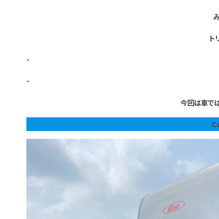
ト
・
・
今回は車では
C