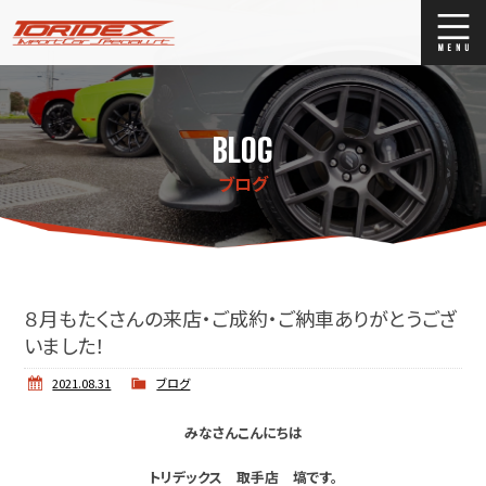
ブログ
Blog
BLOG
ストックリスト
Stock list
ブログ
買取
Trade In
店舗紹介
Shop Info.
８月もたくさんの来店・ご成約・ご納車ありがとうござ
いました！
2021.08.31
ブログ
みなさんこんにちは
トリデックス 取手店 塙です。