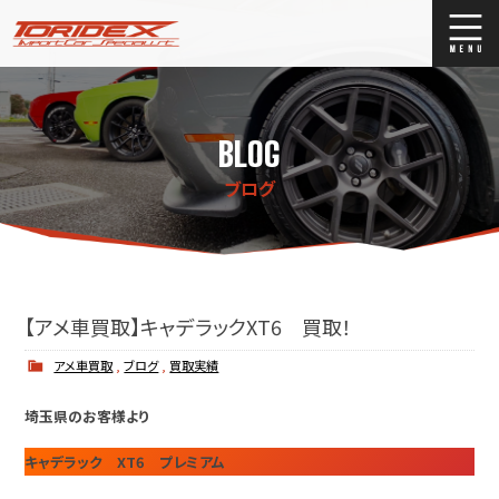
ブログ
Blog
BLOG
ストックリスト
Stock list
ブログ
買取
Trade In
店舗紹介
Shop Info.
【アメ車買取】キャデラックXT6 買取！
アメ車買取
,
ブログ
,
買取実績
埼玉県のお客様より
キャデラック XT6 プレミアム