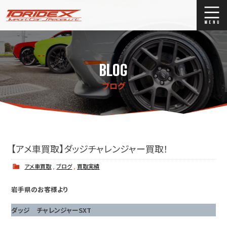
ブログ
Blog
BLOG
ストックリスト
Stock list
ブログ
買取
Trade In
店舗紹介
Shop Info.
【アメ車買取】ダッジチャレンジャー買取！
アメ車買取
,
ブログ
,
買取実績
岩手県のお客様より
ダッジ チャレンジャーSXT