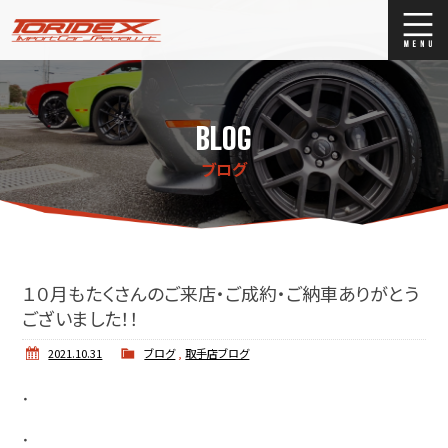
ブログ
Blog
BLOG
ストックリスト
Stock list
ブログ
買取
Trade In
店舗紹介
Shop Info.
１０月もたくさんのご来店・ご成約・ご納車ありがとう
ございました！！
2021.10.31
ブログ
,
取手店ブログ
・
・