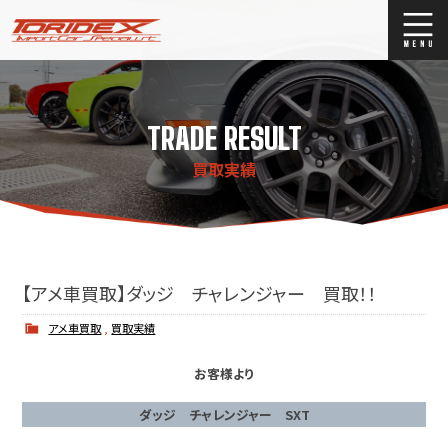
ブログ
Blog
TRADE RESULT
ストックリスト
Stock list
買取実績
買取
Trade In
店舗紹介
Shop Info.
【アメ車買取】ダッジ チャレンジャー 買取！！
アメ車買取
,
買取実績
お客様より
ダッジ チャレンジャー SXT