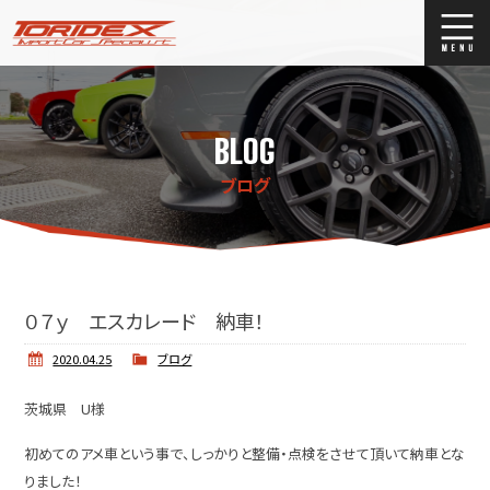
ブログ
Blog
BLOG
ストックリスト
Stock list
ブログ
買取
Trade In
店舗紹介
Shop Info.
０７ｙ エスカレード 納車！
2020.04.25
ブログ
茨城県 U様
初めてのアメ車という事で、しっかりと整備・点検をさせて頂いて納車とな
りました！