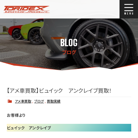
ブログ
Blog
BLOG
ストックリスト
Stock list
ブログ
買取
Trade In
店舗紹介
Shop Info.
【アメ車買取】ビュイック アンクレイブ買取！
アメ車買取
,
ブログ
,
買取実績
お客様より
ビュイック アンクレイブ