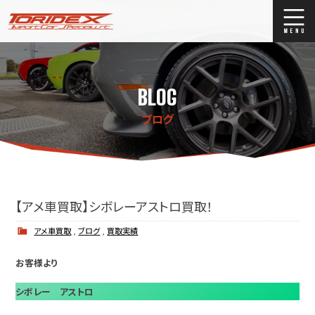
ブログ
Blog
BLOG
ストックリスト
Stock list
ブログ
買取
Trade In
店舗紹介
Shop Info.
【アメ車買取】シボレーアストロ買取！
アメ車買取
,
ブログ
,
買取実績
お客様より
シボレー アストロ