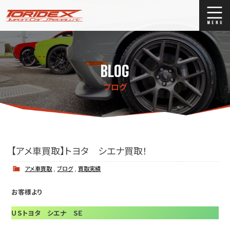
ブログ
Blog
BLOG
ストックリスト
Stock list
ブログ
買取
Trade In
店舗紹介
Shop Info.
【アメ車買取】トヨタ シエナ買取！
アメ車買取
,
ブログ
,
買取実績
お客様より
ＵＳトヨタ シエナ ＳＥ