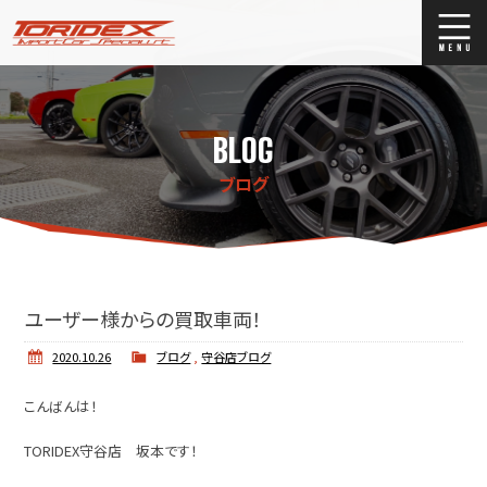
ブログ
Blog
BLOG
ストックリスト
Stock list
ブログ
買取
Trade In
店舗紹介
Shop Info.
ユーザー様からの買取車両！
2020.10.26
ブログ
,
守谷店ブログ
こんばんは！
TORIDEX守谷店 坂本です！