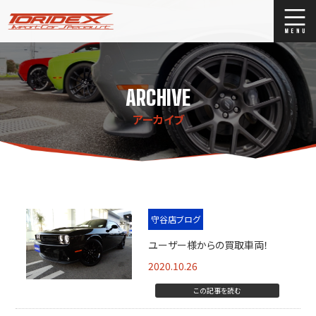
ブログ
Blog
ARCHIVE
ストックリスト
Stock list
アーカイブ
買取
Trade In
店舗紹介
Shop Info.
守谷店ブログ
ユーザー様からの買取車両！
2020.10.26
この記事を読む