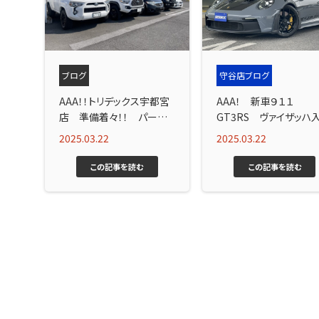
ブログ
守谷店ブログ
AAA！！トリデックス宇都宮
AAA！ 新車９１１
店 準備着々！！ パーツ
GT3RS ヴァイザッハ
部門 準備着々！！
庫！！ トリデックス守谷
2025.03.22
2025.03.22
店！！
この記事を読む
この記事を読む