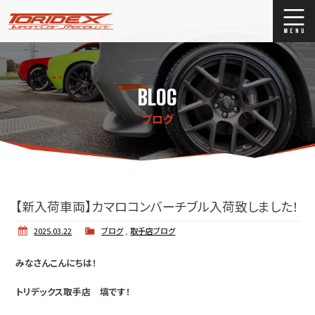
ブログ
Blog
BLOG
ストックリスト
Stock list
ブログ
買取
Trade In
店舗紹介
Shop Info.
【新入荷車両】カマロコンバーチブル入荷致しました！
2025.03.22
ブログ
,
取手店ブログ
みなさんこんにちは！
トリデックス取手店 塙です！