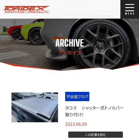
ブログ
Blog
ARCHIVE
ストックリスト
Stock list
アーカイブ
買取
Trade In
店舗紹介
Shop Info.
守谷店ブログ
タコマ シャッター式トノカバー
取り付け！
2023.06.09
この記事を読む