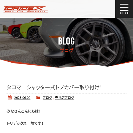
ブログ
Blog
BLOG
ストックリスト
Stock list
ブログ
買取
Trade In
店舗紹介
Shop Info.
タコマ シャッター式トノカバー取り付け！
2023.06.09
ブログ
,
守谷店ブログ
みなさんこんにちは！
トリデックス 塙です！