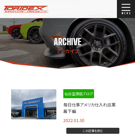
ブログ
Blog
ARCHIVE
ストックリスト
Stock list
アーカイブ
買取
Trade In
店舗紹介
Shop Info.
仙台空港店ブログ
毎日仕事アメリカ仕入れ巡業
幕下編
2022.01.30
この記事を読む