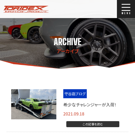
ブログ
Blog
ARCHIVE
ストックリスト
Stock list
アーカイブ
買取
Trade In
店舗紹介
Shop Info.
守谷店ブログ
希少なチャレンジャーが入荷！
2021.09.18
この記事を読む