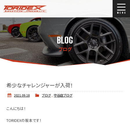
ブログ
Blog
BLOG
ストックリスト
Stock list
ブログ
買取
Trade In
店舗紹介
Shop Info.
希少なチャレンジャーが入荷！
2021.09.18
ブログ
,
守谷店ブログ
こんにちは！
TORIDEXの坂本です！