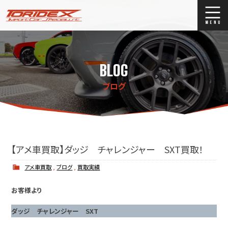
ブログ
Blog
BLOG
ストックリスト
Stock list
ブログ
買取
Trade In
店舗紹介
Shop Info.
【アメ車買取】ダッジ チャレンジャー SXT買取！
アメ車買取
,
ブログ
,
買取実績
お客様より
ダッジ チャレンジャー SXT