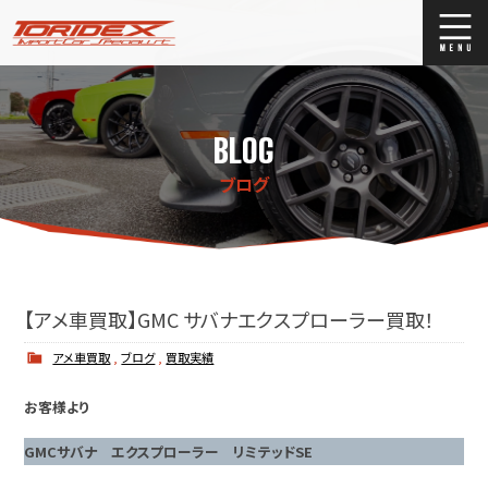
ブログ
Blog
BLOG
ストックリスト
Stock list
ブログ
買取
Trade In
店舗紹介
Shop Info.
【アメ車買取】GMC サバナエクスプローラー買取！
アメ車買取
,
ブログ
,
買取実績
お客様より
GMCサバナ エクスプローラー リミテッドSE