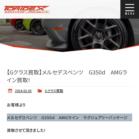
ブログ
Blog
ストックリスト
Stock list
買取
Trade In
【Gクラス買取】メルセデスベンツ G350d AMGラ
店舗紹介
Shop Info.
イン買取！
2024.02.03
Gクラス買取
お客様より
メルセデスベンツ G350d AMGライン ラグジュアリーパッケージ
買取させて頂きました！