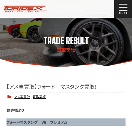
ブログ
Blog
TRADE RESULT
ストックリスト
Stock list
買取実績
買取
Trade In
店舗紹介
Shop Info.
【アメ車買取】フォード マスタング買取！
アメ車買取
,
買取実績
お客様より
フォードマスタング V6 プレミアム