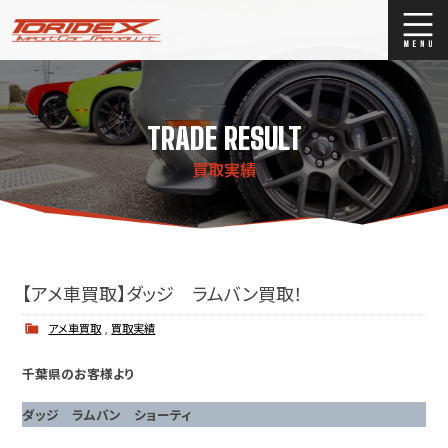
ブログ
Blog
TRADE RESULT
ストックリスト
Stock list
買取実績
買取
Trade In
店舗紹介
Shop Info.
【アメ車買取】ダッジ ラムバン買取！
アメ車買取
,
買取実績
千葉県のお客様より
ダッジ ラムバン ショーティ