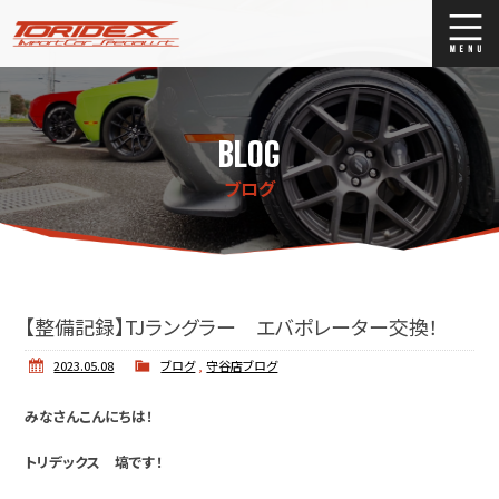
ブログ
Blog
BLOG
ストックリスト
Stock list
ブログ
買取
Trade In
店舗紹介
Shop Info.
【整備記録】TJラングラー エバポレーター交換！
2023.05.08
ブログ
,
守谷店ブログ
みなさんこんにちは！
トリデックス 塙です！