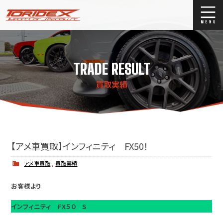
ブログ
Blog
TRADE RESULT
ストックリスト
Stock list
買取実績
買取
Trade In
店舗紹介
Shop Info.
【アメ車買取】インフィニティ FX50！
アメ車買取
,
買取実績
お客様より
インフィニティ FX５０ S