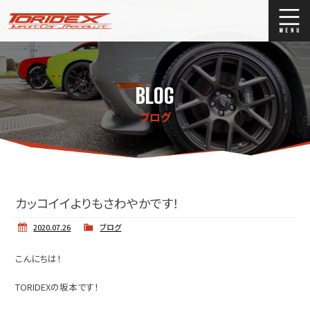
ブログ
Blog
BLOG
ストックリスト
Stock list
ブログ
買取
Trade In
店舗紹介
Shop Info.
カッコイイよりもさわやかです！
2020.07.26
ブログ
こんにちは！
TORIDEXの坂本です！