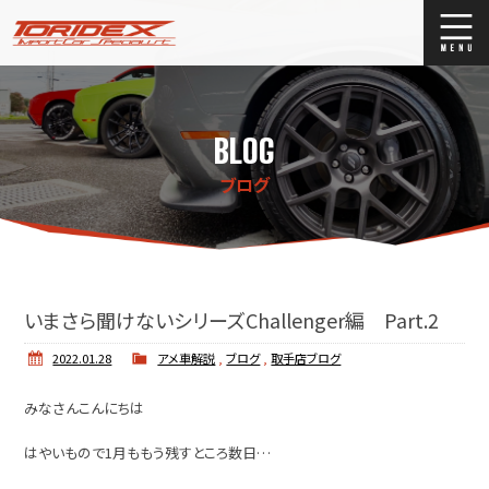
ブログ
Blog
BLOG
ストックリスト
Stock list
ブログ
買取
Trade In
店舗紹介
Shop Info.
いまさら聞けないシリーズChallenger編 Part.2
2022.01.28
アメ車解説
,
ブログ
,
取手店ブログ
みなさんこんにちは
はやいもので1月ももう残すところ数日…