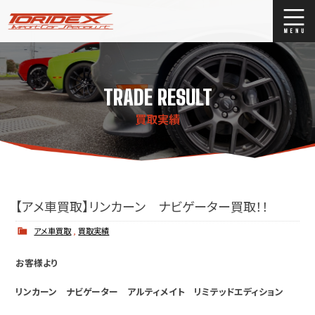
ブログ
Blog
TRADE RESULT
ストックリスト
Stock list
買取実績
買取
Trade In
店舗紹介
Shop Info.
【アメ車買取】リンカーン ナビゲーター買取！！
アメ車買取
,
買取実績
お客様より
リンカーン ナビゲーター アルティメイト リミテッドエディション