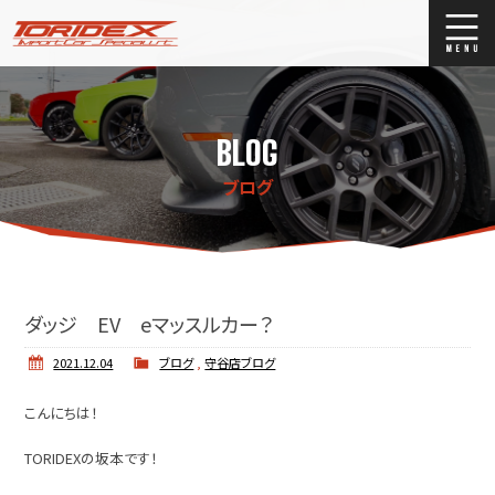
ブログ
Blog
BLOG
ストックリスト
Stock list
ブログ
買取
Trade In
店舗紹介
Shop Info.
ダッジ EV eマッスルカー？
2021.12.04
ブログ
,
守谷店ブログ
こんにちは！
TORIDEXの坂本です！