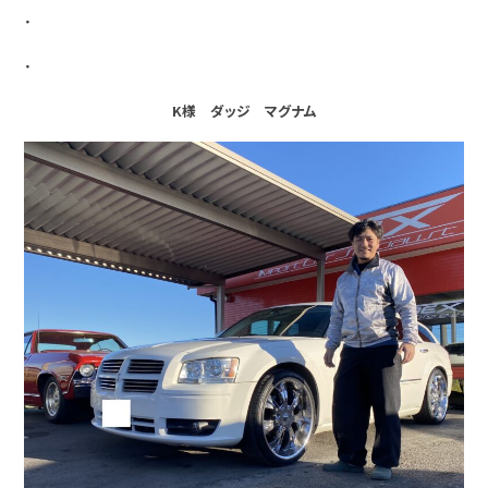
・
・
K様 ダッジ マグナム