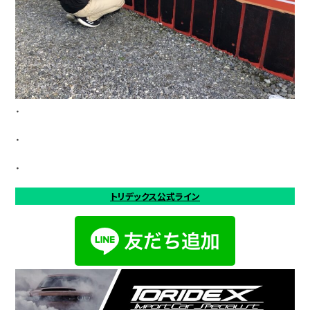
・
・
・
トリデックス公式ライン