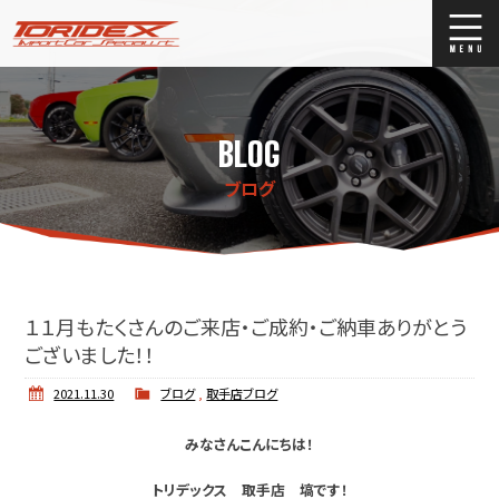
ブログ
Blog
BLOG
ストックリスト
Stock list
ブログ
買取
Trade In
店舗紹介
Shop Info.
１１月もたくさんのご来店・ご成約・ご納車ありがとう
ございました！！
2021.11.30
ブログ
,
取手店ブログ
みなさんこんにちは！
トリデックス 取手店 塙です！